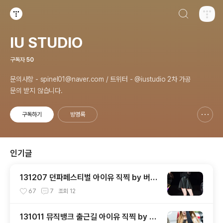
검색하기
티스토리
IU STUDIO
구독자
50
문의사항 - spinel01@naver.com / 트위터 - @iustudio 2차 가공
문의 받지 않습니다.
구독하기
방명록
신고하기 레이어
열기
인기글
131207 던파페스티벌 아이유 직찍 by 버칼
리
67
7
조회
12
131011 뮤직뱅크 출근길 아이유 직찍 by 버