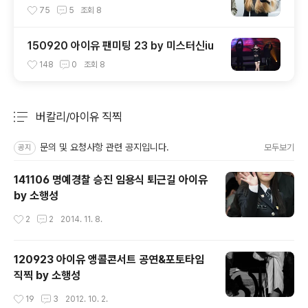
칼리
75
5
조회
8
150920 아이유 팬미팅 23 by 미스터신iu
148
0
조회
8
버칼리/아이유 직찍
분류 전체보기
주요 글 목록
문의 및 요청사항 관련 공지입니다.
모두보기
공지
141106 명예경찰 승진 임용식 퇴근길 아이유
by 소행성
작성시간
2
2
2014. 11. 8.
120923 아이유 앵콜콘서트 공연&포토타임
직찍 by 소행성
작성시간
19
3
2012. 10. 2.