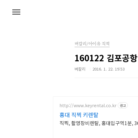
본문 바로가기
버칼리/아이유 직찍
160122 김포공
버칼리
2016. 1. 22. 19:53
http://www.keyrental.co.kr
광고
홍대 직찍 키렌탈
직찍, 촬영장비렌탈, 홍대입구역1분, 