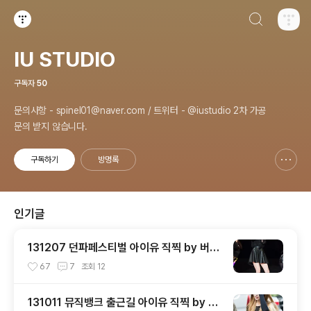
검색하기
티스토리
IU STUDIO
구독자
50
문의사항 - spinel01@naver.com / 트위터 - @iustudio 2차 가공
문의 받지 않습니다.
구독하기
방명록
신고하기 레이어
열기
인기글
131207 던파페스티벌 아이유 직찍 by 버칼
리
67
7
조회
12
131011 뮤직뱅크 출근길 아이유 직찍 by 버