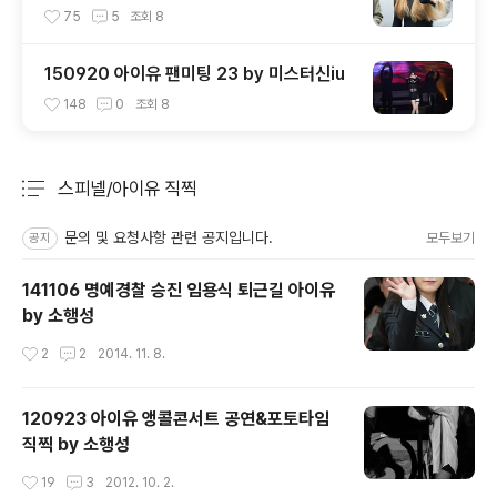
칼리
75
5
조회
8
150920 아이유 팬미팅 23 by 미스터신iu
148
0
조회
8
스피넬/아이유 직찍
분류 전체보기
주요 글 목록
문의 및 요청사항 관련 공지입니다.
모두보기
공지
141106 명예경찰 승진 임용식 퇴근길 아이유
by 소행성
작성시간
2
2
2014. 11. 8.
120923 아이유 앵콜콘서트 공연&포토타임
직찍 by 소행성
작성시간
19
3
2012. 10. 2.