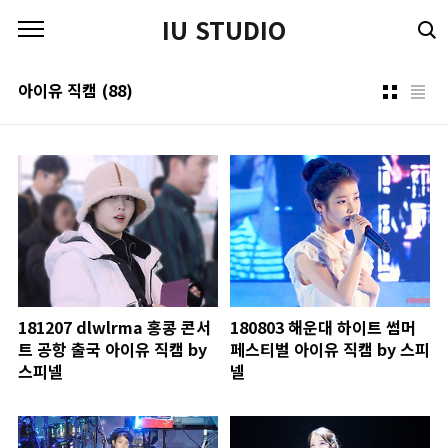
본문 바로가기
IU STUDIO
아이유 직캠
(88)
181207 dlwlrma 홍콩 콘서
180803 해운대 하이트 썸머
트 공항 출국 아이유 직캠 by
페스티벌 아이유 직캠 by 스피
스피넬
넬