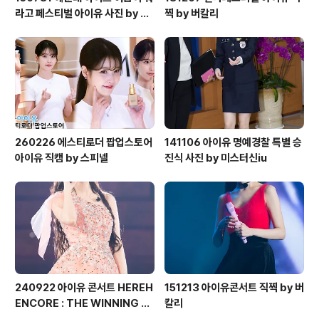
라고 페스티벌 아이유 사진 by 미
찍 by 버칼리
스터신iu
260226 에스티로더 팝업스토어
141106 아이유 명예경찰 특별 승
아이유 직캠 by 스피넬
진식 사진 by 미스터신iu
240922 아이유 콘서트 HEREH
151213 아이유콘서트 직찍 by 버
ENCORE : THE WINNING 직
칼리
찍 by 버칼리