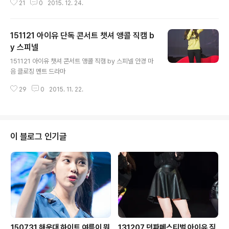
21
0
2015. 12. 24.
너랑 나 좋은날 몰래 카메라
151121 아이유 단독 콘서트 챗셔 앵콜 직캠 b
y 스피넬
글 내용
151121 아이유 챗셔 콘서트 앵콜 직캠 by 스피넬 안경 마
음 클로징 멘트 드라마
29
0
2015. 11. 22.
이 블로그 인기글
150731 해운대 하이트 여름이 뭐
131207 던파페스티벌 아이유 직