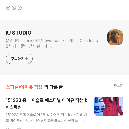
(새창열림)
로그 정보
IU STUDIO
문의사항 - spinel01@naver.com / 트위터 - @iustudio
2차 가공 문의 받지 않습니다.
구독하기
더보기
스피넬/아이유 직캠
의 다른 글
151223 홍대 이슬로 페스티벌 아이유 직캠 b
y 스피넬
글 내용
151223 홍대 이슬로 페스티벌 아이유 직캠 by 스피넬 앵
콜 미리 메리 크리스마스 참이슬송 포토타임 근황 토크 광
고 포스터 촬영 참이슬 홍보 포즈 이벤트 금요일에 만나요