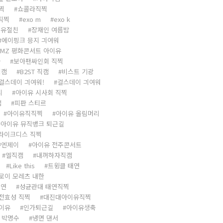
찍
쇼콜라직찍
 직찍
exo m
exo k
이유절친
장재인 여름밤
에이핑크 믕지 긔여워
DMZ 평화콘서트 아이유
아
보아팬싸인회 직찍
직캠
B2ST 직캠
비스트 기광
걸스데이 긔여워!
걸스데이 긔여워
리
아이유 시사회 직찍
캠
피판 스티르
아이유직직찍
아이유 올림머리
아이유 뮤직뱅크 퇴근길
라이크디스 직찍
엔제이
아이유 전주콘서트
엘직캠
내꺼하자직캠
Like this
트윙클 태연
로이 모레츠 내한
태연
성균관대 태연직찍
전효성 직찍
대진대아이유직찍
이유
인가퇴근길
아이유생축
 박명수
냉면 댄서