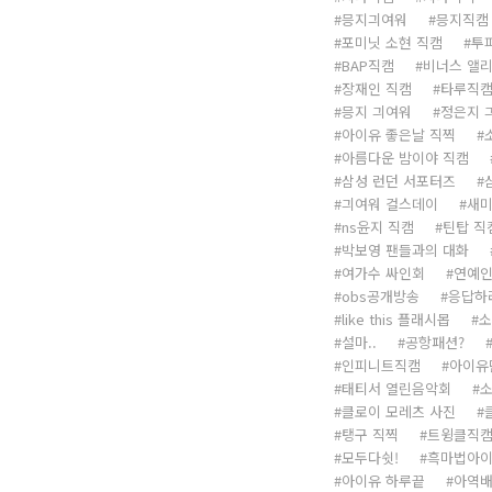
믕지긔여워
믕지직캠
포미닛 소현 직캠
투
BAP직캠
비너스 앨리
장재인 직캠
타루직
믕지 긔여워
정은지 
아이유 좋은날 직찍
아름다운 밤이야 직캠
삼성 런던 서포터즈
긔여워 걸스데이
새미
ns윤지 직캠
틴탑 직
박보영 팬들과의 대화
여가수 싸인회
연예인
obs공개방송
응답하라
like this 플래시몹
소
설마..
공항패션?
인피니트직캠
아이유
태티서 열린음악회
클로이 모레츠 사진
탱구 직찍
트윙클직
모두다쉿!
흑마법아
아이유 하루끝
아역배