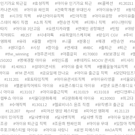
인기가요 퇴근길
효성직찍
아이유 인기가요 퇴근
K콜렉션
120211
시카나콘서트
아이유 싸인회
건축학개론 무대인사
아이유농구장
동덕
직캠
시크릿 직찍
부산아이유직찍
민아직캠
아이유공항
아이유출
스데이 혜리 직캠
소희 직찍
한승연 직찍
티파니 직찍
미니팬미팅
환타지
아이유 3단고음
오렌지카라멜
연예인 공항패션
틴탑
야왕
뮤직어워드
B2ST
시네마톡
유희열의스케치북
왕십리 CGV
주비
제영화제
유라
움짤
현아
니콜
분홍신
재경
한승연
t
스
원더걸스
시상
참이슬
연세대
MBC
출퇴근
퇴근
the_winning
청주콘서트
아홉갈피
170803
보보경심 려
150202
명예경찰 아이유
레인드롭
롯데카드 MOOV 콘서트
미사리 
이유
140913
섬데이콘서트
아이유 출국 직찍
볼륨을높여요직찍
아이유
FM 콘서트
금요일에 만나요
아이유 출근길 직찍
모던타임즈
131201
포토타임직찍
아이유콘서트직찍
아이유리앵콜
서울모
아이유
멜론뮤직어워드 아이유
오픈스튜디오 아이유
엠넷 오픈스튜디오
시 아이유
131017
아이유출근직찍
131019
131018
반디앤루니
컬투쇼 아이유
서울다문화축제
다문화축제 아이유
130903
최고다
서트
수애직찍
130112
헬로비너스 윤조 직캠
뮤직뱅크 출근길
1
121207
pmf
피어선 영상 페스티벌
피어선 영화제
121123
데이 민아직캠
달샤벳아영
달샤벳직찍
달샤벳 직캠
아이유 일본콘
역조공
아이유 퇴근길 직찍
조윤희 팬싸인회
아이유 무대
있잖아 직
파주포크페스티벌 아이유
아이유 사랑니
로엔 피에스타
AOA직찍
스