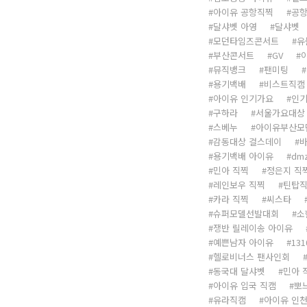
아이유 공항직찍
공항
달샤벳 아영
달샤벳
모던타임즈콘서트
유
부산콘서트
GV
뮤직뱅크
팬미팅
용기백배
비스트직캠
아이유 인기가요
인기
구하라
서울가요대상
스베누
아이유부산모
감동대상 걸스데이
용기백배 아이유
dm
민아 직찍
정은지 직
레인보우 직찍
틴탑
카라 직찍
씨스타
슈퍼모델선발대회
소
쟁반 릴레이송 아이유
예쁜남자 아이유
131
헬로비너스 팬사인회
동국대 달샤벳
민아 
아이유 입국 직캠
뽀
유라직캠
아이유 인