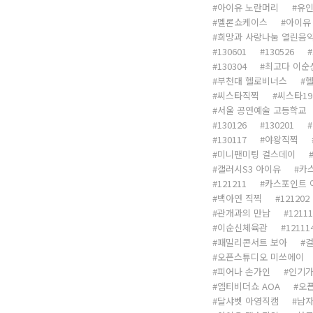
아이유 노란머리
유
멜론쇼케이스
아이유
희망과 사랑나눔 열린음
130601
130526
130304
최고다 이순
부천대 헬로비너스
헬
씨스타직찍
씨스타1
서울 공연예술 고등학교
130126
130201
130117
야왕직찍
미니팬미팅 걸스데이
갤러시S3 아이유
카
121211
카스포인트 
백아연 직찍
121202
관개과의 만남
12111
이순신체육관
12111
패밀리콘서트 보아
걸
오픈스튜디오 미쓰에이
피어나 손가인
인기가
엠티비더쇼 AOA
오
달샤벳 아영직캠
남자