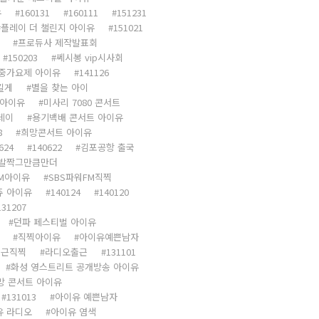
유
160131
160111
151231
플레이 더 챌린지 아이유
151021
프로듀사 제작발표회
150203
쎄시봉 vip시사회
중가요제 아이유
141126
킬게
별을 찾는 아이
 아이유
미사리 7080 콘서트
데이
용기백배 콘서트 아이유
8
희망콘서트 아이유
624
140622
김포공항 출국
발짝그만큼만더
FM아이유
SBS파워FM직찍
쥬 아이유
140124
140120
131207
던파 페스티벌 아이유
직찍아이유
아이유예쁜남자
출근직찍
라디오출근
131101
화성 영스트리트 공개방송 아이유
망 콘서트 아이유
131013
아이유 예쁜남자
유 라디오
아이유 염색