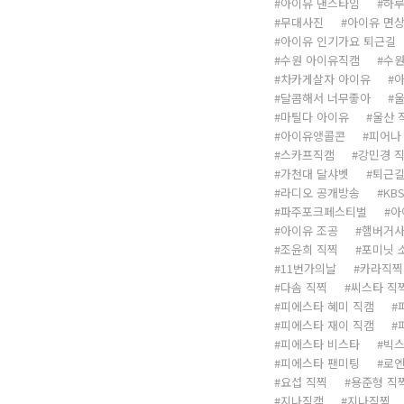
아이유 댄스타임
하루
무대사진
아이유 면
아이유 인기가요 퇴근길
수원 아이유직캠
수
차카게살자 아이유
아
달콤해서 너무좋아
울
마틸다 아이유
울산 
아이유앵콜콘
피어나
스카프직캠
강민경 
가천대 달샤벳
퇴근길
라디오 공개방송
KB
파주포크페스티벌
아
아이유 조공
햄버거사
조윤희 직찍
포미닛 
11번가의날
카라직찍
다솜 직찍
씨스타 직
피에스타 혜미 직캠
피에스타 재이 직캠
피에스타 비스타
빅
피에스타 팬미팅
로엔
요섭 직찍
용준형 직
지나직캠
지나직찍