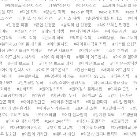
에이핑크 정은지 직캠
1997정은지
정은지직캠
스카이 페스티벌 직
피엠 직찍
택연 직찍
강승연 직찍
exo m 직찍
exo k 직찍
exo
스 직캠
비너스 유아라 직캠
비너스 직캠
춘천레저대회 비너스
아
캠
민경훈 직캠
군인 민경훈
음악의 신 민경훈
라이브의신 민경훈
긔여워
정은지 직캠
에일리 직캠
여자연예인 사복
아이유 공연
소현직찍
보미 직찍
윤보미 직찍
박초롱 직찍
크레용팝
no.1보
갤럭시S3 아이돌 대격돌
아이돌사진
아이돌대격돌 직찍
비스트 요섭
삼성 런던 서포터즈 아이유
런던 서포터즈
아이유 런던
소진 긔여워
의 어드벤쳐 2 시사회
아이유 피에스타
새미의 어드벤쳐2
아이유 앞머
캠
우와 뽀로로다
아이유 뽀로로 과자
아이유 뽀로로
아이유공항직
아이유 갤럭시 s3
아이유 대구콘서트
강남스타일
새미의 어드벤쳐 2
 싸인회
수원콘서트
뿌잉뿌잉 아이유
갤럭시 S3 LTE
타루 직찍
 1997
인천공항 입국
타임스퀘어 플래시몹
라이크디스 플래시몹
희쨔응
소희직찍
원더걸스직찍
원더걸스 플래시몹
아이유 근접
김포공항아이유
강승연
홍진경의 두시
라이크디스
인피니트사진
단콘 직찍
아이유첫단콘
아이유 첫콘서트
리얼 환타지
리얼 판타지
소녀시대 열린음악회
아이유 인가퇴근길
포미닛 소현
그날에 우리
클
클로이 모레츠 직찍
유키스직캠
소희 팬싸인회
강지환 직찍
트윙클
캠
아이유 대진대직캠
2AM.2AM직찍
대진대 조권직캠
조권직캠
이유
대진대아이유직캠
첫 이별 그날밤
아이유 대진대
대진대학교 아
우 김소현
어린이 기자단
태티서 태연
희망TV 인피니트직찍
제시카