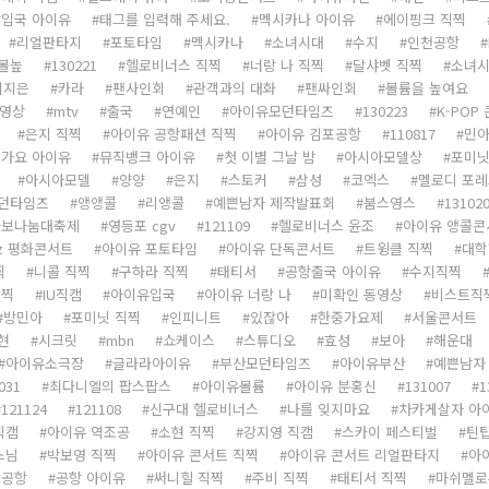
입국 아이유
태그를 입력해 주세요.
멕시카나 아이유
에이핑크 직찍
리얼판타지
포토타임
멕시카나
소녀시대
수지
인천공항
볼높
130221
헬로비너스 직찍
너랑 나 직찍
달샤벳 직찍
소녀시
이지은
카라
팬사인회
관객과의 대화
팬싸인회
볼륨을 높여요
영상
mtv
출국
연예인
아이유모던타임즈
130223
K-POP
은지 직찍
아이유 공항패션 직찍
아이유 김포공항
110817
민
가요 아이유
뮤직뱅크 아이유
첫 이별 그날 밤
아시아모델상
포미
아시아모델
양양
은지
스토커
삼성
코엑스
멜로디 포레
던타임즈
앵앵콜
리앵콜
예쁜남자 제작발표회
붐스영스
13102
바보나눔대축제
영등포 cgv
121109
헬로비너스 윤조
아이유 앵콜콘
z 평화콘서트
아이유 포토타임
아이유 단독콘서트
트윙클 직찍
대학
찍
니콜 직찍
구하라 직찍
태티서
공항출국 아이유
수지직찍
직찍
IU직캠
아이유입국
아이유 너랑 나
미확인 동영상
비스트직
방민아
포미닛 직찍
인피니트
있잖아
한중가요제
서울콘서트
현
시크릿
mbn
쇼케이스
스튜디오
효성
보아
해운대
아이유소극장
글라라아이유
부산모던타임즈
아이유부산
예쁜남자
031
최다니엘의 팝스팝스
아이유볼륨
아이유 분홍신
131007
1
121124
121108
신구대 헬로비너스
나를 잊지마요
차카게살자 아
직캠
아이유 역조공
소현 직찍
강지영 직캠
스카이 페스티벌
틴
느님
박보영 직찍
아이유 콘서트 직찍
아이유 콘서트 리얼판타지
아
천공항
공항 아이유
써니힐 직찍
주비 직찍
태티서 직찍
마쉬멜로