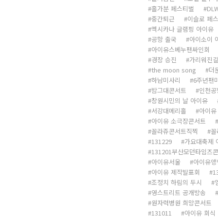
홀가분 페스티벌
DL
중간퇴근
이슬로 페
멕시카나 글램핑 아이유
공항 출국
아이소이 
아이유스베누팬싸인회
경장 승진
가리워진
the moon song
더
하남미사리
6주년팬
밤그대콘서트
인천공
창원시민의 날 아이유
서강대메리홀
아이유
아이유 소극장콘서트
꼴라쥬콘서트직찍
꼴
131229
가요대축제 
131201부산모던타임즈
아이유서울
아이유앵
아이유 제작발표회
1
조정치 하림의 두시
영스트리트 공개방송
원자력병원 희망콘서트
131011
아이유 회식