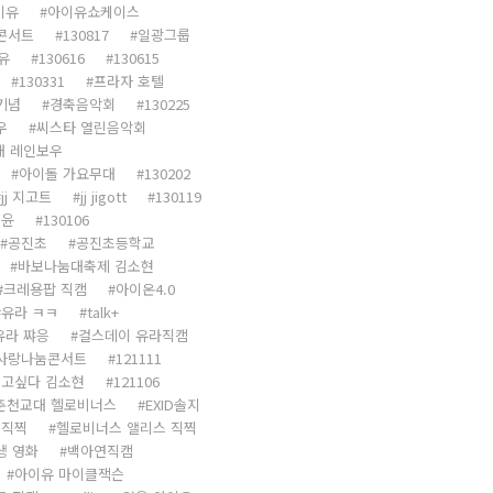
이유
아이유쇼케이스
콘서트
130817
일광그룹
유
130616
130615
130331
프라자 호텔
 기념
경축음악회
130225
우
씨스타 열린음악회
대 레인보우
아이돌 가요무대
130202
jj 지고트
jj jigott
130119
투윤
130106
공진초
공진초등학교
바보나눔대축제 김소현
크레용팝 직캠
아이온4.0
유라 ㅋㅋ
talk+
유라 쨔응
걸스데이 유라직캠
 사랑나눔콘서트
121111
고싶다 김소현
121106
춘천교대 헬로비너스
EXID솔지
 직찍
헬로비너스 앨리스 직찍
생 영화
백아연직캠
아이유 마이클잭슨