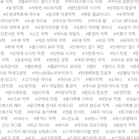
끝 직찍
헬로비너스 앨리스직캠
아이유스튜디오 직캠
아이유 일본콘서
상
효성직캠
사랑은 MOVE직캠
열린음악회 시크릿
남자없이 잘살아
수원과학축제 아이유
달샤벳 아영직찍
명동 헬로비너스
우희직캐
원아이유직찍
수원 아이유
아이유 머리카락
아이유 팔
그냥 원더유로
이유 차카게 살자
오렌지카라멜 직캠
오렌지 카라멜 레이나
오렌지 카
산콘서트 직찍
소진 직찍
아이유 마틸다
좋겠어 직찍
이홍기 직찍
직찍
수영 직찍
어반 자카파 직찍
무대 직찍
라임 직찍
유아라 
축제 직찍
걸스데이 유라 직캠
브레이브 걸스 예진
브레이브 걸스 
직캠
인하대 시크릿 직캠
인하대 시크릿
가천대 빅스
빅스직캠
한
 직찍
포토타임 직찍
연예인 공항
여자 연예인 직직
아이유 공항 패
S슈퍼콘서트
헬비쨔응
헬로비어스 유아라
헬비
앨리스 직캠
원
이유 하네다공항
어느60대노부부이야기
현대백화점 조윤희
넝쿨당 방
준 닭고기
고기사준 아이유
아이유 고기
재이직찍
소혀니
스타
소현직캠
소현직캠
FT 아일랜드 좋겠어
아이유 콘서트아이유 직캠
윤미래직캠
알리직캠
박완규직캠
판도라 한승연
승연직캠
찍
비스타 직찍
구하라 직캠
용기백배 구하라
러빙유 직캠
다솜이
피에스타 혜미
용기백배 콘서트 피에스타
카라 판도라 직찍
용기백배 강
피에스타 직캠
아이유 용기백배
앵콜 콘서트
파주 아이유
포크페스
스직찍
TWO X
투엑스 직찍
느린노래
사랑니 직찍
라스트판타지
 신인 여그룹
퇴근 아이유
싸이유
아이유 강남스타일
권보아 직찍
찍
스카이 페스티벌 슈퍼쥬니어
스카이페스티벌 엔딩
1997 호야
아
믕지 직찍
믕지
시크릿직찍
스카이 페스티벌 카라
스카이 페스티