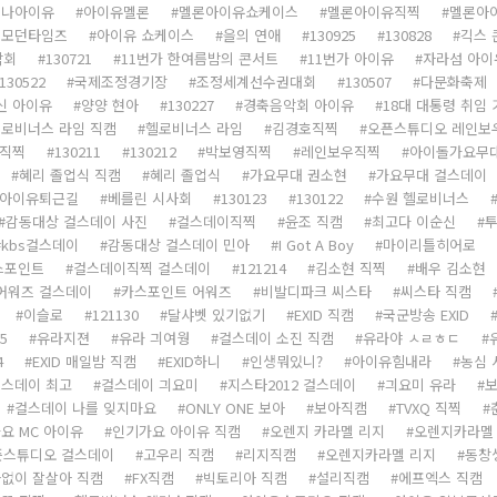
인나아이유
아이유멜론
멜론아이유쇼케이스
멜론아이유직찍
멜론아
 모던타임즈
아이유 쇼케이스
을의 연애
130925
130828
긱스 
악회
130721
11번가 한여름밤의 콘서트
11번가 아이유
자라섬 아이
130522
국제조정경기장
조정세계선수권대회
130507
다문화축제
신 아이유
양양 현아
130227
경축음악회 아이유
18대 대통령 취임
로비너스 라임 직캠
헬로비너스 라임
김경호직찍
오픈스튜디오 레인보
9직찍
130211
130212
박보영직찍
레인보우직찍
아이돌가요무
혜리 졸업식 직캠
혜리 졸업식
가요무대 권소현
가요무대 걸스데이
아이유퇴근길
베를린 시사회
130123
130122
수원 헬로비너스
감동대상 걸스데이 사진
걸스데이직찍
윤조 직캠
최고다 이순신
kbs걸스데이
감동대상 걸스데이 민아
I Got A Boy
마이리틀히어로
스포인트
걸스데이직찍 걸스데이
121214
김소현 직찍
배우 김소현
어워즈 걸스데이
카스포인트 어워즈
비발디파크 씨스타
씨스타 직캠
이슬로
121130
달샤벳 있기없기
EXID 직캠
국군방송 EXID
5
유라지젼
유라 긔여웡
걸스데이 소진 직캠
유라야 ㅅㄹㅎㄷ
4
EXID 매일밤 직캠
EXID하니
인생뭐있니?
아이유힘내라
농심
스데이 최고
걸스데이 긔요미
지스타2012 걸스데이
긔요미 유라
보
걸스데이 나를 잊지마요
ONLY ONE 보아
보아직캠
TVXQ 직찍
요 MC 아이유
인기가요 아이유 직캠
오렌지 카라멜 리지
오렌지카라멜
픈스튜디오 걸스데이
고우리 직캠
리지직캠
오렌지카라멜 리지
동창
없이 잘살아 직캠
FX직캠
빅토리아 직캠
설리직캠
에프엑스 직캠