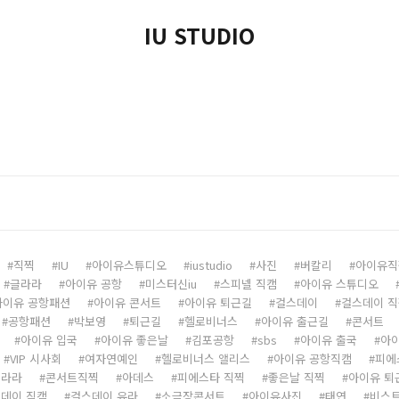
IU STUDIO
직찍
IU
아이유스튜디오
iustudio
사진
버칼리
아이유직
글라라
아이유 공항
미스터신iu
스피넬 직캠
아이유 스튜디오
아이유 공항패션
아이유 콘서트
아이유 퇴근길
걸스데이
걸스데이 
공항패션
박보영
퇴근길
헬로비너스
아이유 출근길
콘서트
아이유 입국
아이유 좋은날
김포공항
sbs
아이유 출국
아
VIP 시사회
여자연예인
헬로비너스 앨리스
아이유 공항직캠
피에
글라라
콘서트직찍
아데스
피에스타 직찍
좋은날 직찍
아이유 퇴
데이 직캠
걸스데이 유라
소극장콘서트
아이유사진
태연
비스