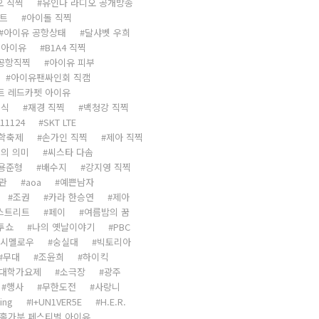
오 직찍
유인나 라디오 공개방송
리트
아이돌 직찍
아이유 공항상태
달샤벳 우희
 아이유
B1A4 직찍
공항직찍
아이유 피부
아이유팬싸인회 직캠
트 레드카펫 아이유
업식
재경 직찍
백청강 직찍
11124
SKT LTE
학축제
손가인 직찍
제아 직찍
의 의미
씨스타 다솜
용준형
배수지
강지영 직찍
관
aoa
예쁜남자
조권
카라 한승연
제아
스트리트
페이
여름밤의 꿈
투쇼
나의 옛날이야기
PBC
시멜로우
숭실대
빅토리아
무대
조윤희
하이킥
대학가요제
소극장
광주
행사
무한도전
사랑니
ing
I+UN1VER5E
H.E.R.
홀가분 페스티벌 아이유