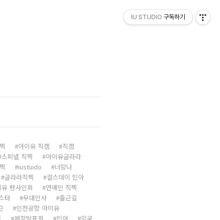
IU STUDIO
구독하기
찍
아이유 직캠
직캠
스피넬 직찍
아이유글라라
직찍
iustuido
너랑나
글라라직찍
걸스데이 민아
이유 팬사인회
연예인 직찍
스타
무대인사
출근길
근
인천공항 아이유
트
제작발표회
민아
입국