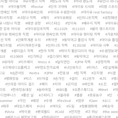
스티벌 아이유
뮤직뱅크 직찍
판도라 직찍
카라 판도라
유인나 라디
보아
아이돌직찍
fiestar
민아 긔여워
아이유 시사회
피판 스트
연예인 직찍
아이유싸인회
아이유 수원콘서트
아이유 real fantasy
티서직캠
너랑나 직찍
재이
아이유쨔응
인피니트직찍
공항패션
유 너랑나 직캠
태연 공항
미스터신
방이숙
배수지 직찍
아이유
항 입국 아이유
아이유입국직찍
111029
111015
붐의 영스트리트
아이유 팬싸인회 직캠
아이유 팬싸인회 직찍
아이유 팬미팅 직찍
가온차
선 직찍
건축학개론 수지
백아연
동덕여고 졸업식 직찍
아이유 졸
 페스티벌
이미자와친구들
인피니트 직찍
120108
아이유 시투
1
학개론
원더걸스 직찍
현아 직찍
하이킥 짧은다리의 역습
수원정보과
618
110609
인가퇴근
걸스데이 혜리
동덕여고
아이유님
너
유아라
미쓰에이
miss A
달의연인
2PM 직찍
공항직찍
크게라디오를켜고
무한도전가요제
나인뮤지스
티어스
잠실체육
디오
dj콘서트
extra
2PM
전효성
탑 직찍
강지영
닉쿤
평화방송
빅스
브아걸
손가인
설리
11번가
LTE
영
찍
브라운 아이드 걸스
혜리
지아
곤지암
싸인회
소진
컬
이트
한국방송대상
숨바꼭질
KBS홀
오픈스튜디오
Mnet
마
반디앤루니스
좋은 날
스타리그
꼴라쥬
멜론
프로농구
민
summer
가인
태양
수영
festival
엠넷
2am
소니
파주
타임스퀘어
나나
여의도
드림
청룡영화제
복숭아
Vista
하이원
롯데월드
Cold
전지현
더 위닝
the winn
나
페르소나 제작보고회
힐링라이브
이슬라이브
홀가분페스티벌