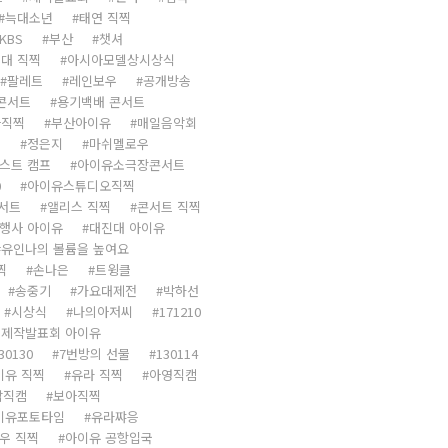
늑대소년
태연 직찍
KBS
부산
챗셔
대 직찍
아시아모델상시상식
팔레트
레인보우
공개방송
 콘서트
용기백배 콘서트
아직찍
부산아이유
매일음악회
닛
정은지
마쉬멜로우
스트 캠프
아이유소극장콘서트
0
아이유스튜디오직찍
서트
앨리스 직찍
콘서트 직찍
행사 아이유
대진대 아이유
유인나의 볼륨을 높여요
찍
손나은
트윙클
송중기
가요대제전
박하선
시상식
나의아저씨
171210
 제작발표회 아이유
30130
7번방의 선물
130114
이유 직찍
유라 직찍
아영직캠
탑직캠
보아직찍
이유포토타임
유라쨔응
우 직찍
아이유 공항입국