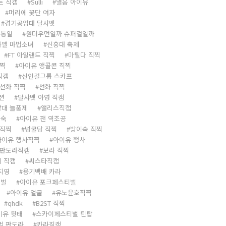
트 직캠
Sulli
열음 아이유
머리에 꽃단 여자
경기공업대 달샤벳
 통일
원더우먼일까 슈퍼걸일까
라멜 마법소녀
신흥대 축제
FT 아일랜드 직찍
마틸다 직찍
직찍
아이유 앵콜콘 직찍
직캠
신인걸그룹 스카프
선화 직찍
선화 직찍
션
달샤벳 아영 직캠
광대 늘품제
앨리스직캠
이숙
아이유 팬 역조공
 직찍
넝쿨당 직찍
방이숙 직찍
아이유 행사직찍
아이유 행사
판도라직캠
보라 직찍
 직캠
씨스타직캠
지영
용기백배 카라
티벌
아이유 포크페스티벌
아이유 얼굴
유노윤호직찍
qhdk
B2ST 직찍
이유 뒷태
스카이페스티벌 틴탑
벌 판도라
카라직캠