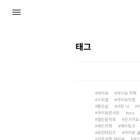
본문 바로가기
태그
아이유
아이유 직찍
스피넬
아이유직캠
좋은날
너랑 나
아이유콘서트
soz
열린음악회
인기가요
레드카펫
에이핑크
모던타임즈
아이유 
김포공항 아이유
걸스