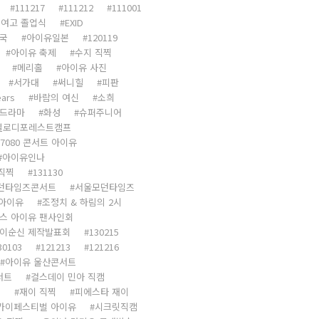
111217
111212
111001
여고 졸업식
EXID
국
아이유일본
120119
아이유 축제
수지 직찍
메리홀
아이유 사진
서가대
써니힐
피판
ears
바람의 여신
소희
드라마
화성
슈퍼주니어
멜로디포레스트캠프
7080 콘서트 아이유
아이유인나
직찍
131130
던타임즈콘서트
서울모던타임즈
 아이유
조정치 & 하림의 2시
스 아이유 팬사인회
 이순신 제작발표회
130215
30103
121213
121216
아이유 울산콘서트
서트
걸스데이 민아 직캠
찍
재이 직찍
피에스타 재이
카이페스티벌 아이유
시크릿직캠