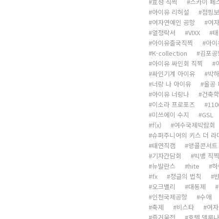
효성 직찍
스카이 페
아이유 리허설
점핑
여자연예인 공항
여자
열정락서
VIXX
태
아이유출국직찍
아이
K-collection
김포공
아이유 싸인회 직찍
싸인기계 아이유
박하
너랑 나 아이유
올공
아이유 너랑나
건축
이소라 프로포즈
110
미쓰에이 수지
GSL
f(x)
여수국제박람회
슈퍼주니어의 키스 더 라
태연직캠
앵콜콘서트
기자간담회
빅뱅 직
뉴발란스
hite
하
fx
정글의 법칙
오크밸리
대동제
인천국제공항
수애
축제
비스타
여자
즐거움전
호텔 델루