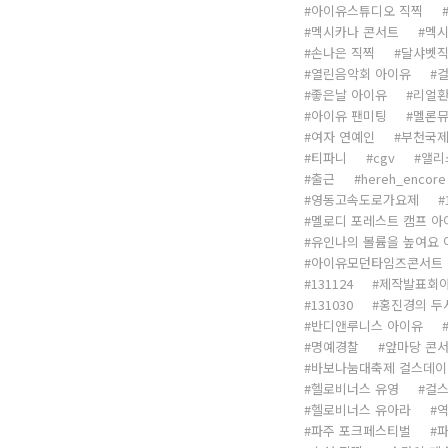
아이유스튜디오 직찍
멕시카나 콘서트
멕
손나은 직찍
달샤벳
열린음악회 아이유
걸
좋은날 아이유
리얼
아이유 팬미팅
멜론
여자 연예인
부천국
티파니
cgv
앨리
출근
hereh_encore
영동고속도로가요제
멜로디 포레스트 캠프 아
유인나의 볼륨을 높여요 
아이유모던타임즈콘서트
131124
제작발표회
131030
홍진경의 두
반디앤루니스 아이유
명예경찰
앞마당 콘
바보나눔대축제 걸스데이
헬로비너스 유영
걸스
헬로비너스 유아라
파주 포크페스티벌