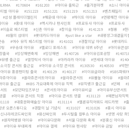
WLRMA
170604
161203
아이유 출퇴근
홀가분마켓
소니 아이
스티벌 아이유
151223
151221
151219
151213
벤츠패밀리
삼성 플레이더챌린지
해운대 아이유
하이트 아이유
연평해전 아이유
아이유
홍대 아이유
멕시카나 팬사인회
프로듀사 아이유
프로듀사
이슬로 페스티벌
신촌 아이유
참이슬 아이유
141219
쳥룡
한
길
8월의 섬데이
롯데카드아이유
just like a star
내평생그대곁을지
문송
여수 뮤직 페스티벌 아이유
141021
경찰의날 아이유
롯데카드
미팅
우송대 아이유
멜로디 포레스트
아이유 데뷔 6주년
아이유콘섬
항출국
망상해변축제
망상해변
140726
아이유김포공항
14071
뮤뱅 출근길
열정락서 아이유
아카라카 아이유
연세대 아이유
140
 소극장 콘서트 출근길
아이유 소극장 콘서트
130530
140530
딱한
아이유 홍콩팬미팅 출국
140129
140127
이이유글라라
SBS파워
라쥬아이유
꼴라쥬콘서트아이유
꼴라쥬콘서트
유볼높 아이유
꼴라
아이유 출근길
KBS 가요대축제 아이유 직찍
뮤직뱅크 츌근길
던페
콘서트
모던타임즈부산
콘서트아이유
아이유비글
아이유부산콘서트
앵콜
아이유 콘서트 직캠
아이유 콘서트 앵콜
131123
예쁜남자직찍
31118
대중문화예술상 아이유
131114
멜론뮤직어워드 레드카펫
엠넷 오픈스튜디오
경찰의 날 기념식
131027
131026
홍시 아이유
신나라레코드싸인회
용산싸인회
두시탈출 컬투쇼 아이유
생명 사랑 희
원자력병원 아이유
아이유다문화
서울 다문화 축제
분홍신 아이유
아이유 부대찌개
아이유 결제
아이유 팬사랑
아이유 금발
아이