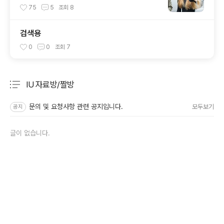
칼리
75
5
조회
8
검색용
0
0
조회
7
IU 자료방/짤방
분류 전체보기
주요 글 목록
문의 및 요청사항 관련 공지입니다.
모두보기
공지
글이 없습니다.