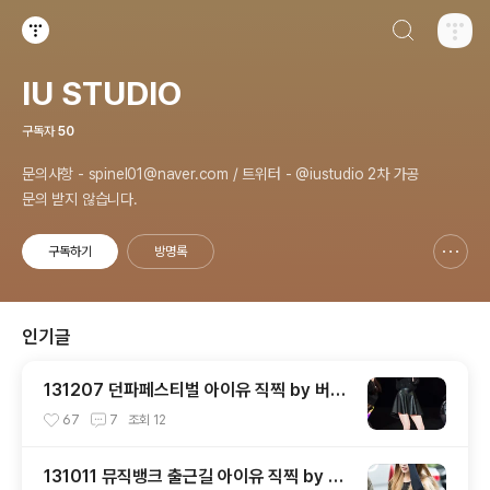
검색하기
티스토리
IU STUDIO
구독자
50
문의사항 - spinel01@naver.com / 트위터 - @iustudio 2차 가공
문의 받지 않습니다.
구독하기
방명록
신고하기 레이어
열기
인기글
131207 던파페스티벌 아이유 직찍 by 버칼
리
67
7
조회
12
131011 뮤직뱅크 출근길 아이유 직찍 by 버