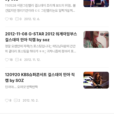
글 내용
110528 서원그린밸리 걸스데이 조리개 모드의 위엄.. 볼
건없지만 정리기간이라 ㄷㄷ 그린밸리는요 일찍가실꺼아
니믄 재고해보세유.. 물론 차타고 나올떄도 한시간넘게 걸
작성시간
10
0
2012. 12. 6.
림 ㄷㄷㄷㄷㄷ
2012-11-08 G-STAR 2012 워게이밍부스
걸스데이 민아 직캠 by soz
글 내용
정말 오랜만에 자력(?) 포스팅입니다;; 에딧님덕분에 간간
히 곁다리 포스팅을 하다가 ㅎㅎ;; 귀차니즘에 젖어서 포스
팅은 한동안 접어두었습니다만 그동안 종종 쏘다니긴 했더
작성시간
18
4
2012. 11. 12.
랬습니다. 제가 많은 무대를 보고 다니거나 한건 아니지만
여러무대를 보다보면 참 재미있어요 오래 무대에 서신분들
은 역시..하는 무대매너가 있고 의외로 제법 이름이있는대
120920 KBS슈퍼콘서트 걸스데이 민아 직
도 실제무대는 영 별로인경우도 있고 방송에서는 참 열심
캠 by SOZ
히 하는데 소위 말하는 행사들에서는 정말 대충대충 하는
글 내용
게 눈에 보이는 경우도 있고.. 뭐 어느 경우에서든 열심히
민아야.... 오마갓 반짝반짝
하는 팀들은 참 보기 좋고 관심이 가는데요 걸스데이는 참
열심히 하는 팀인것 같습니다 개개인이 빠지는것없이 말이
작성시간
8
2
2012. 10. 2.
죠 그린무브였던가요 사람이 그렇게 많지도 않고 방송도
아닌 무대였지만 즐기면서 정말 열심히 하더군요 ..