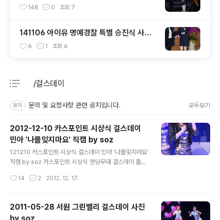
148
0
조회
7
141106 아이유 명예경찰 특별 승진식 사진
by 미스터신iu
6
1
조회
6
/걸스데이
분류 전체보기
주요 글 목록
문의 및 요청사항 관련 공지입니다.
모두보기
공지
2012-12-10 카스포인트 시상식 걸스데이
민아 '나를잊지마요' 직캠 by soz
글 내용
121210 카스포인트 시상식 걸스데이 민아 '나를잊지마요'
직캠 by soz 카스포인트 시상식 엔딩무대 걸스데이 출연
~ 걸데 흥해라~
작성시간
14
2
2012. 12. 17.
2011-05-28 서원 그린밸리 걸스데이 사진
by soz