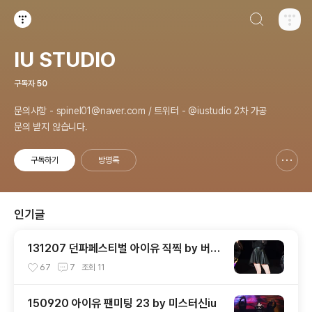
검색하기
티스토리
IU STUDIO
구독자
50
문의사항 - spinel01@naver.com / 트위터 - @iustudio 2차 가공
문의 받지 않습니다.
구독하기
방명록
신고하기 레이어
열기
인기글
131207 던파페스티벌 아이유 직찍 by 버칼
리
67
7
조회
11
150920 아이유 팬미팅 23 by 미스터신iu