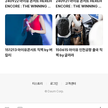
240922 아이유 콘서트 HEREH
240921 아이유 콘서트 HEREH
ENCORE : THE WINNING 직
ENCORE : THE WINNING 직
찍 by 버칼리
찍 by 버칼리
151213 아이유콘서트 직찍 by 버
150615 아이유 인천공항 출국 직
칼리
찍 by 글라라
의안내
티스토리
로그인
고객센터
© Daum Corp.