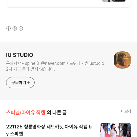
(새창열림)
로그 정보
IU STUDIO
문의사항 - spinel01@naver.com / 트위터 - @iustudio
2차 가공 문의 받지 않습니다.
구독하기
더보기
스피넬/아이유 직캠
의 다른 글
221125 청룡영화상 레드카펫 아이유 직캠 b
y 스피넬
글 내용