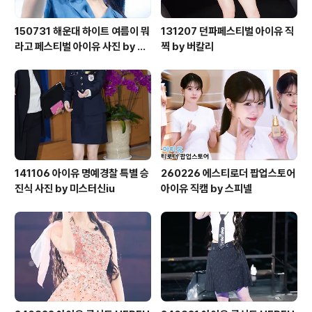
150731 해운대 하이트 여름이 뭐
131207 던파페스티벌 아이유 직
라고 페스티벌 아이유 사진 by 미
찍 by 버칼리
스터신iu
141106 아이유 명예경찰 특별 승
260226 에스티로더 팝업스토어
진식 사진 by 미스터신iu
아이유 직캠 by 스피넬