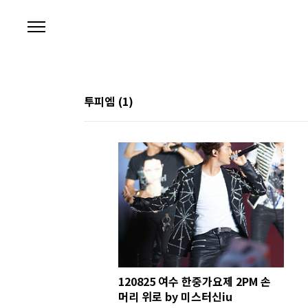
본문 바로가기
투피엠
(1)
120825 여수 한중가요제 2PM 손
머리 위로 by 미스터신iu