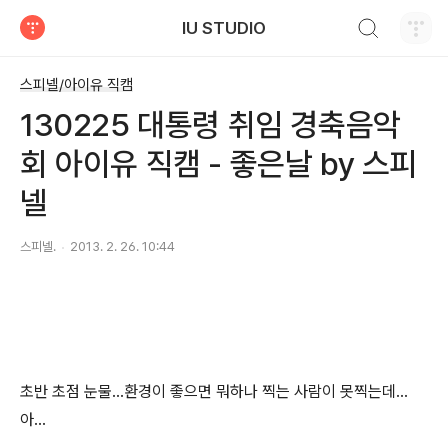
검색하기
IU STUDIO
티스토리
스피넬/아이유 직캠
130225 대통령 취임 경축음악
회 아이유 직캠 - 좋은날 by 스피
넬
스피넬.
2013. 2. 26. 10:44
초반 초점 눈물...환경이 좋으면 뭐하나 찍는 사람이 못찍는데...
아...