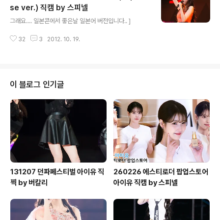
se ver.) 직캠 by 스피넬
글 내용
그래요.... 일본콘에서 좋은날 일본어 버전입니다.. ]
32
3
2012. 10. 19.
이 블로그 인기글
131207 던파페스티벌 아이유 직
260226 에스티로더 팝업스토어
찍 by 버칼리
아이유 직캠 by 스피넬