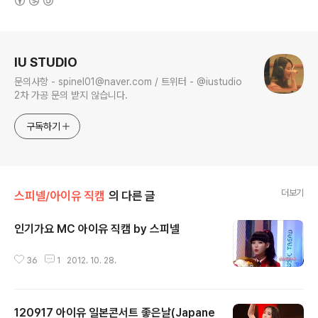
로그 정보
IU STUDIO
문의사항 - spinel01@naver.com / 트위터 - @iustudio
2차 가공 문의 받지 않습니다.
구독하기
더보기
스피넬/아이유 직캠
의 다른 글
인기가요 MC 아이유 직캠 by 스피넬
글 내용
36
1
2012. 10. 28.
120917 아이유 일본콘서트 좋은날(Japane