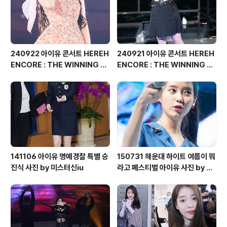
240922 아이유 콘서트 HEREH
240921 아이유 콘서트 HEREH
ENCORE : THE WINNING 직
ENCORE : THE WINNING 직
찍 by 버칼리
찍 by 버칼리
141106 아이유 명예경찰 특별 승
150731 해운대 하이트 여름이 뭐
진식 사진 by 미스터신iu
라고 페스티벌 아이유 사진 by 미
스터신iu