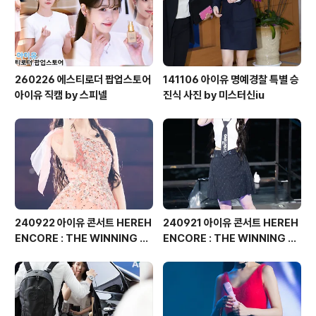
260226 에스티로더 팝업스토어
141106 아이유 명예경찰 특별 승
아이유 직캠 by 스피넬
진식 사진 by 미스터신iu
240922 아이유 콘서트 HEREH
240921 아이유 콘서트 HEREH
ENCORE : THE WINNING 직
ENCORE : THE WINNING 직
찍 by 버칼리
찍 by 버칼리