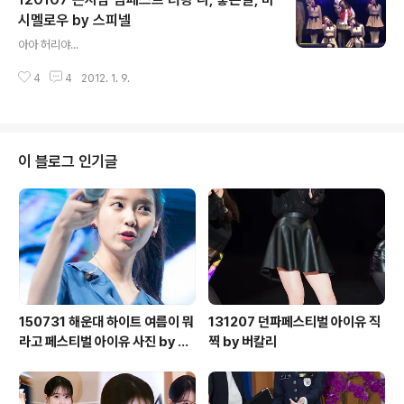
시멜로우 by 스피넬
글 내용
아아 허리야...
4
4
2012. 1. 9.
이 블로그 인기글
150731 해운대 하이트 여름이 뭐
131207 던파페스티벌 아이유 직
라고 페스티벌 아이유 사진 by 미
찍 by 버칼리
스터신iu