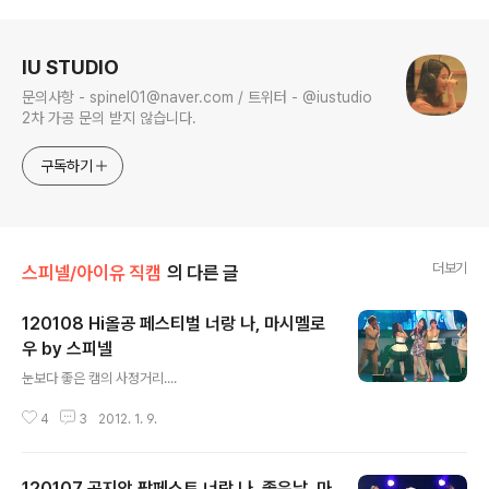
품 업로드
로그 정보
IU STUDIO
문의사항 - spinel01@naver.com / 트위터 - @iustudio
2차 가공 문의 받지 않습니다.
구독하기
더보기
스피넬/아이유 직캠
의 다른 글
120108 Hi올공 페스티벌 너랑 나, 마시멜로
우 by 스피넬
글 내용
눈보다 좋은 캠의 사정거리....
4
3
2012. 1. 9.
120107 곤지암 팜페스트 너랑 나, 좋은날, 마