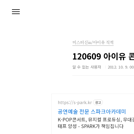
본문 바로가기
미스터신iu/아이유 직찍
120609 아이유 
알 수 없는 사용자
2012. 10. 9. 00
https://s-park.kr
광고
공연예술 전문 스파크아카데미
K-POP콘서트, 뮤지컬 프로듀싱, 무
태프 양성 - SPARK가 책임집니다