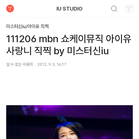
검색하기
IU STUDIO
티스토리
미스터신iu/아이유 직찍
111206 mbn 쇼케이뮤직 아이유
사랑니 직찍 by 미스터신iu
알 수 없는 사용자
2012. 9. 5. 16:17