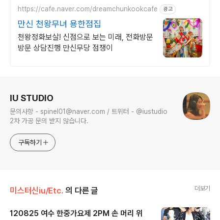
https://cafe.naver.com/dreamchunkookcafe
광고
만신 천왕무녀 용한점집
천왕정화보살! 신점으로 보는 미래, 전화방문
방문 상담진행 만신무당 점쟁이
로그 정보
IU STUDIO
문의사항 - spinel01@naver.com / 트위터 - @iustudio
2차 가공 문의 받지 않습니다.
구독하기
더보기
미스터신iu/Etc.
의 다른 글
120825 여수 한중가요제 2PM 손 머리 위