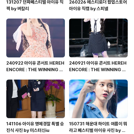
131207 던파페스티벌 아이유 직
260226 에스티로더 팝업스토어
찍 by 버칼리
아이유 직캠 by 스피넬
240922 아이유 콘서트 HEREH
240921 아이유 콘서트 HEREH
ENCORE : THE WINNING 직
ENCORE : THE WINNING 직
찍 by 버칼리
찍 by 버칼리
141106 아이유 명예경찰 특별 승
150731 해운대 하이트 여름이 뭐
진식 사진 by 미스터신iu
라고 페스티벌 아이유 사진 by 미