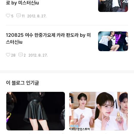
로 by 미스터신iu
글 내용
5
11
2012. 8. 27.
120825 여수 한중가요제 카라 판도라 by 미
스터신iu
글 내용
28
2
2012. 8. 27.
이 블로그 인기글