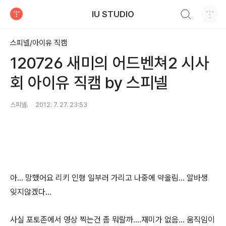
검색하기
IU STUDIO
티스토리
스피넬/아이유 직캠
120726 새미의 어드벤쳐2 시사
회 아이유 직캠 by 스피넬
스피넬.
2012. 7. 27. 23:53
아... 망했어요 리키 인형 일부러 가리고 나중에 약올림... 알바생
잊지않겠다...
사실 포토존에서 영상 찍는건 좀 뭐랄까....재미가 없음... 움직임이