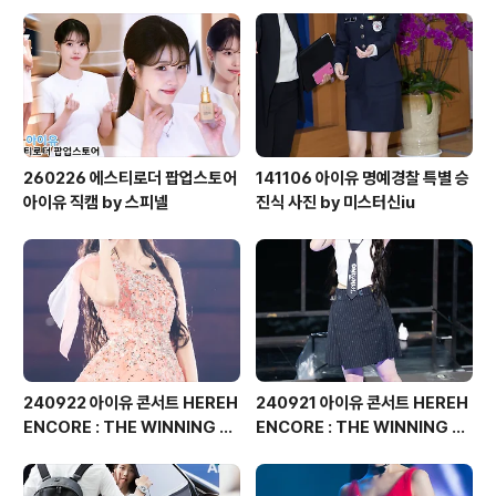
스터신iu
260226 에스티로더 팝업스토어
141106 아이유 명예경찰 특별 승
아이유 직캠 by 스피넬
진식 사진 by 미스터신iu
240922 아이유 콘서트 HEREH
240921 아이유 콘서트 HEREH
ENCORE : THE WINNING 직
ENCORE : THE WINNING 직
찍 by 버칼리
찍 by 버칼리