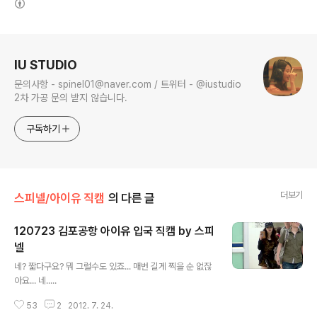
로그 정보
IU STUDIO
문의사항 - spinel01@naver.com / 트위터 - @iustudio
2차 가공 문의 받지 않습니다.
구독하기
더보기
스피넬/아이유 직캠
의 다른 글
120723 김포공항 아이유 입국 직캠 by 스피
넬
글 내용
네? 짧다구요? 뭐 그럴수도 있죠... 매번 길게 찍을 순 없잖
아요... 네.....
53
2
2012. 7. 24.