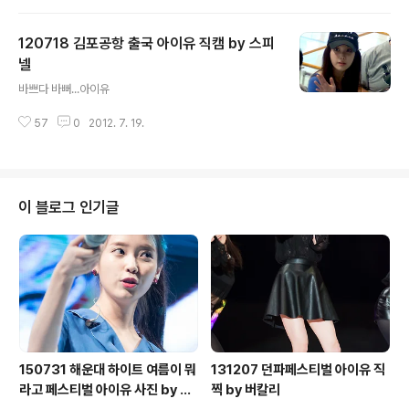
120718 김포공항 출국 아이유 직캠 by 스피
넬
글 내용
바쁘다 바뻐...아이유
57
0
2012. 7. 19.
이 블로그 인기글
150731 해운대 하이트 여름이 뭐
131207 던파페스티벌 아이유 직
라고 페스티벌 아이유 사진 by 미
찍 by 버칼리