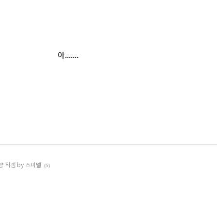
아.......
양 직캠 by 스피넬
(5)