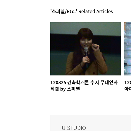
'스피넬/Etc.'
Related Articles
120325 건축학개론 수지 무대인사
12
직캠 by 스피넬
아
피
IU STUDIO