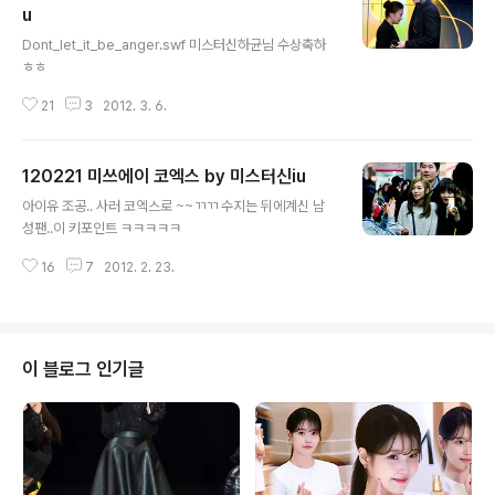
u
글 내용
Dont_let_it_be_anger.swf 미스터신하균님 수상축하
ㅎㅎ
21
3
2012. 3. 6.
120221 미쓰에이 코엑스 by 미스터신iu
글 내용
아이유 조공.. 사러 코엑스로 ~~ㄲㄲ 수지는 뒤에계신 남
성팬..이 키포인트 ㅋㅋㅋㅋㅋ
16
7
2012. 2. 23.
이 블로그 인기글