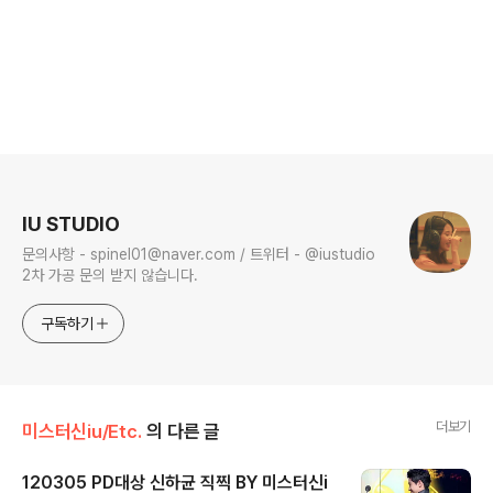
로그 정보
IU STUDIO
문의사항 - spinel01@naver.com / 트위터 - @iustudio
2차 가공 문의 받지 않습니다.
구독하기
더보기
미스터신iu/Etc.
의 다른 글
120305 PD대상 신하균 직찍 BY 미스터신i