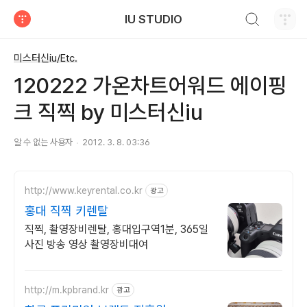
검색하기
IU STUDIO
티스토리
미스터신iu/Etc.
120222 가온차트어워드 에이핑
크 직찍 by 미스터신iu
알 수 없는 사용자
2012. 3. 8. 03:36
http://www.keyrental.co.kr
광고
홍대 직찍 키렌탈
직찍, 촬영장비렌탈, 홍대입구역1분, 365일
사진 방송 영상 촬영장비대여
http://m.kpbrand.kr
광고