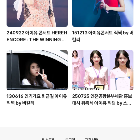
240922 아이유 콘서트 HEREH
151213 아이유콘서트 직찍 by 버
ENCORE : THE WINNING 직
칼리
찍 by 버칼리
130616 인기가요 퇴근길 아이유
250725 인천공항본부세관 홍보
직찍 by 버칼리
대사 위촉식 아이유 직캠 by 스피
넬
의안내
티스토리
로그인
고객센터