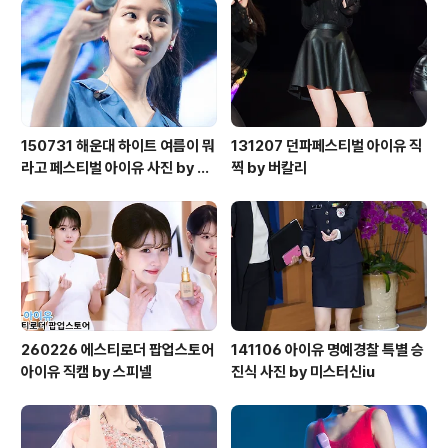
150731 해운대 하이트 여름이 뭐
131207 던파페스티벌 아이유 직
라고 페스티벌 아이유 사진 by 미
찍 by 버칼리
스터신iu
260226 에스티로더 팝업스토어
141106 아이유 명예경찰 특별 승
아이유 직캠 by 스피넬
진식 사진 by 미스터신iu