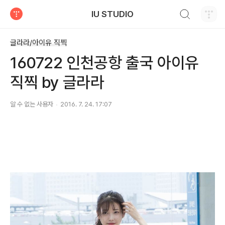
검색하기
IU STUDIO
티스토리
글라라/아이유 직찍
160722 인천공항 출국 아이유
직찍 by 글라라
알 수 없는 사용자
2016. 7. 24. 17:07