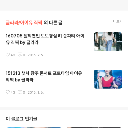
더보기
글라라/아이유 직찍
의 다른 글
160705 달의연인 보보경심 려 쫑파티 아이
유 직찍 by 글라라
글 내용
49
0
2016. 7. 9.
151213 챗셔 광주 콘서트 포토타임 아이유
직찍 by 글라라
글 내용
43
0
2016. 1. 6.
이 블로그 인기글