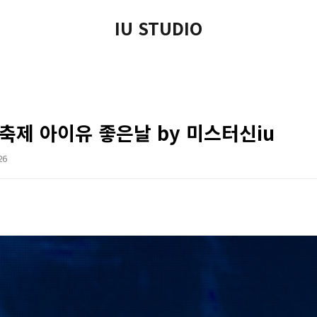
IU STUDIO
변축제 아이유 좋은날 by 미스터신iu
26