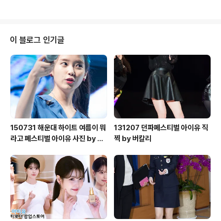
이 블로그 인기글
150731 해운대 하이트 여름이 뭐
131207 던파페스티벌 아이유 직
라고 페스티벌 아이유 사진 by 미
찍 by 버칼리
스터신iu