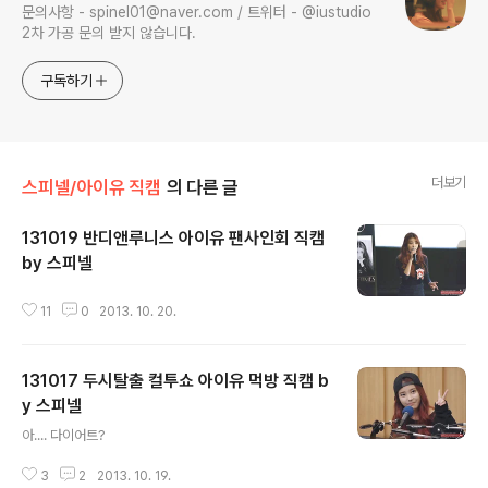
문의사항 - spinel01@naver.com / 트위터 - @iustudio
2차 가공 문의 받지 않습니다.
구독하기
더보기
스피넬/아이유 직캠
의 다른 글
131019 반디앤루니스 아이유 팬사인회 직캠
by 스피넬
글 내용
11
0
2013. 10. 20.
131017 두시탈출 컬투쇼 아이유 먹방 직캠 b
y 스피넬
글 내용
아.... 다이어트?
3
2
2013. 10. 19.