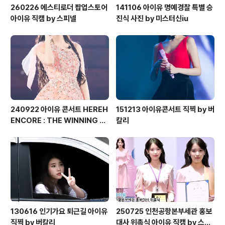
260226 에스티로더 팝업스토어
141106 아이유 명예경찰 특별 승
아이유 직캠 by 스피넬
진식 사진 by 미스터신iu
240922 아이유 콘서트 HEREH
151213 아이유콘서트 직찍 by 버
ENCORE : THE WINNING 직
칼리
찍 by 버칼리
130616 인기가요 퇴근길 아이유
250725 인천공항본부세관 홍보
직찍 by 버칼리
대사 위촉식 아이유 직캠 by 스피