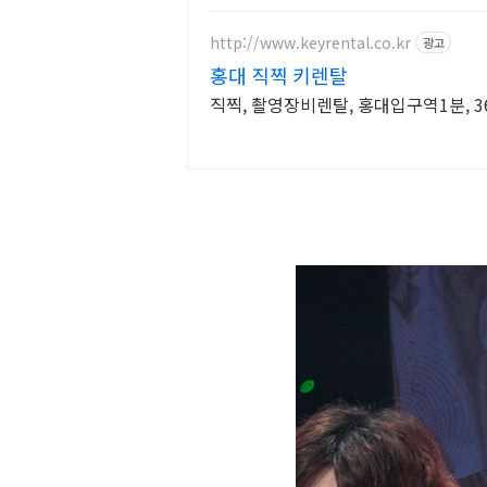
http://www.keyrental.co.kr
광고
홍대 직찍 키렌탈
직찍, 촬영장비렌탈, 홍대입구역1분, 