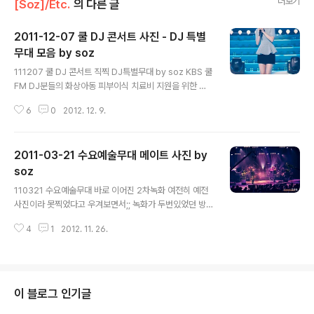
더보기
[Soz]/Etc.
의 다른 글
2011-12-07 쿨 DJ 콘서트 사진 - DJ 특별
무대 모음 by soz
글 내용
111207 쿨 DJ 콘서트 직찍 DJ특별무대 by soz KBS 쿨
FM DJ분들의 화상아동 피부이식 치료비 지원을 위한 취
지의 나눔콘서트 현장 사진입니다. 열심히 준비하신 라디
6
0
2012. 12. 9.
오 DJ분들의 훈훈한 무대~ 캠들은 멍때리느라 상태가 하
나같이 .. 기회되면 올려보렵니다 유인나씨와 허밍어반스
테레오의 이지린씨가 함께 하와이안커플 듀엣을 ㅎㅎ 유인
2011-03-21 수요예술무대 메이트 사진 by
나 데니안&알렉스 합동무대 제가 본 최고의 잔소리무대..
홍진경&전현무의 잔소리무대.. 전현무씨의 인권보호를 위
soz
글 내용
해 최대한 자제한 사진만 올립...쿨럭 최강희씨의 불면증 윤
110321 수요예술무대 바로 이어진 2차녹화 여전히 예전
상씨의 그땐몰랐던일들 에이핑크의 축하무대도 있었구요~
사진이라 못찍었다고 우겨보면서;; 녹화가 두번있었던 방
영상들은 하나같이 핀이 ..
청일 2번째 녹화에 메이트가 출연했습니다. 개인적으로 메
4
1
2012. 11. 26.
이트 노래 참 좋아합니다.. 틈새추천으로 '그리워' 란 노래
를 추천.. 항상 라디오에 나오시면 팝적인 성향과 락적인 성
향의 혼합밴드라고 메이트를 소개하시곤 했었는데.. 저야
뭐 어려운건 잘 모르겠지만 노래들이 전체적으로 매우 좋
더군요 팀의 막내이신 이현재씨는 모델로도 활동했었다고
이 블로그 인기글
하던데 생김이 매우 훤칠..ㄷㄷ 지금은 임헌일씨가 군입대