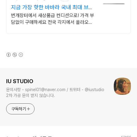
지금 가장 핫한 바바라 국내 최대 브랜
드 중고거래
번개장터에서 새상품급 컨디션으로! 가격 부
담없이 구매하세요 전국 각지에서 올라오는
전국구 최다 상품 매일 10만 개 이상의 신규
상품 업로드
(새창열림)
로그 정보
IU STUDIO
문의사항 - spinel01@naver.com / 트위터 - @iustudio
2차 가공 문의 받지 않습니다.
구독하기