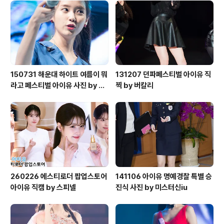
문제로 잠정적 활동중단으로 알고 있습니다만 꼭 다시 활
동해주었으면 좋겠네요 이날 메인무대이후에 무대가 맘에
안들었는지 메인녹화가 끝나고 열정의 앵콜무대까지 보여
주셨다는.. 왼쪽부터 이루마,정준일,이현재,임헌..
150731 해운대 하이트 여름이 뭐
131207 던파페스티벌 아이유 직
라고 페스티벌 아이유 사진 by 미
찍 by 버칼리
스터신iu
260226 에스티로더 팝업스토어
141106 아이유 명예경찰 특별 승
아이유 직캠 by 스피넬
진식 사진 by 미스터신iu