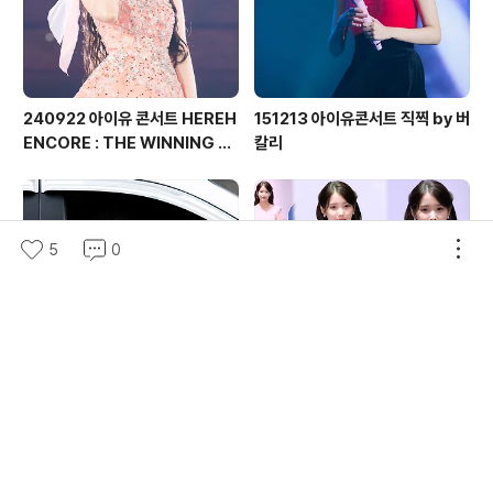
240922 아이유 콘서트 HEREH
151213 아이유콘서트 직찍 by 버
ENCORE : THE WINNING 직
칼리
찍 by 버칼리
5
0
130616 인기가요 퇴근길 아이유
250725 인천공항본부세관 홍보
직찍 by 버칼리
대사 위촉식 아이유 직캠 by 스피
넬
의안내