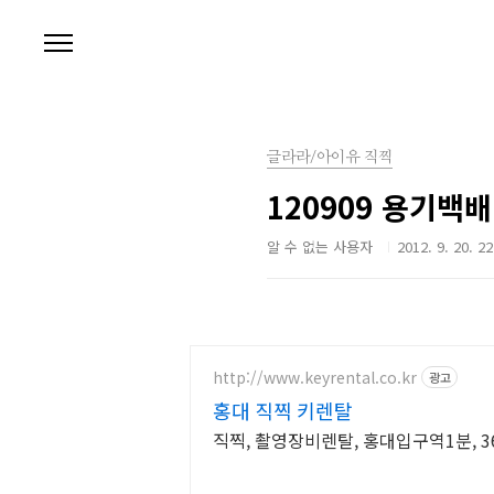
본문 바로가기
글라라/아이유 직찍
120909 용기백
알 수 없는 사용자
2012. 9. 20. 22
http://www.keyrental.co.kr
광고
홍대 직찍 키렌탈
직찍, 촬영장비렌탈, 홍대입구역1분, 