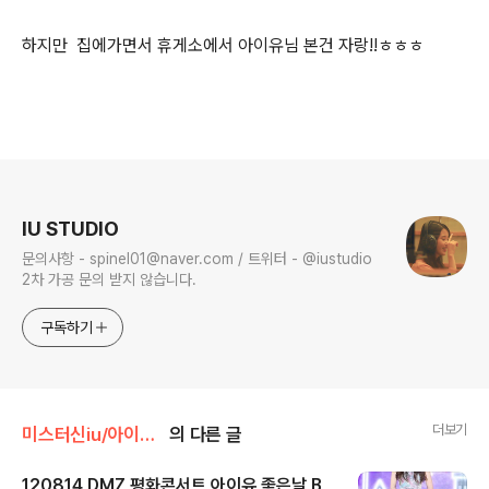
하지만 집에가면서 휴게소에서 아이유님 본건 자랑!!ㅎㅎㅎ
로그 정보
IU STUDIO
문의사항 - spinel01@naver.com / 트위터 - @iustudio
2차 가공 문의 받지 않습니다.
구독하기
더보기
미스터신iu/아이유 직찍
의 다른 글
120814 DMZ 평화콘서트 아이유 좋은날 B