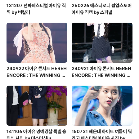
131207 던파페스티벌 아이유 직
260226 에스티로더 팝업스토어
찍 by 버칼리
아이유 직캠 by 스피넬
240922 아이유 콘서트 HEREH
240921 아이유 콘서트 HEREH
ENCORE : THE WINNING 직
ENCORE : THE WINNING 직
찍 by 버칼리
찍 by 버칼리
141106 아이유 명예경찰 특별 승
150731 해운대 하이트 여름이 뭐
진식 사진 by 미스터신iu
라고 페스티벌 아이유 사진 by 미