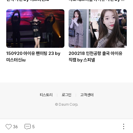
스터신iu
150920 아이유 팬미팅 23 by
200218 인천공항 출국 아이유
미스터신iu
직캠 by 스피넬
의안내
티스토리
로그인
고객센터
© Daum Corp.
36
5