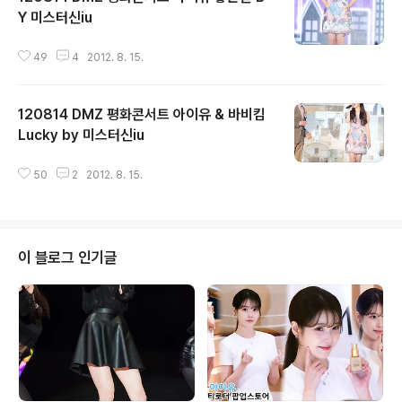
Y 미스터신iu
글 내용
49
4
2012. 8. 15.
120814 DMZ 평화콘서트 아이유 & 바비킴
Lucky by 미스터신iu
글 내용
50
2
2012. 8. 15.
이 블로그 인기글