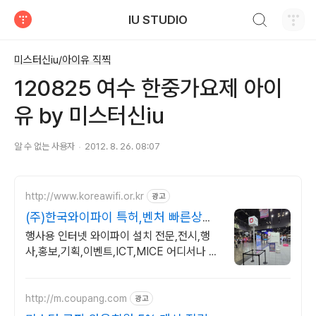
검색하기
IU STUDIO
티스토리
미스터신iu/아이유 직찍
120825 여수 한중가요제 아이
유 by 미스터신iu
알 수 없는 사용자
2012. 8. 26. 08:07
http://www.koreawifi.or.kr
광고
(주)한국와이파이 특허,벤처 빠른상담
가능
행사용 인터넷 와이파이 설치 전문,전시,행
사,홍보,기획,이벤트,ICT,MICE 어디서나 끊
김없이! 와이파이특허 보유, 다양한 시공경험
을 가진 전문성있는 기업
http://m.coupang.com
광고