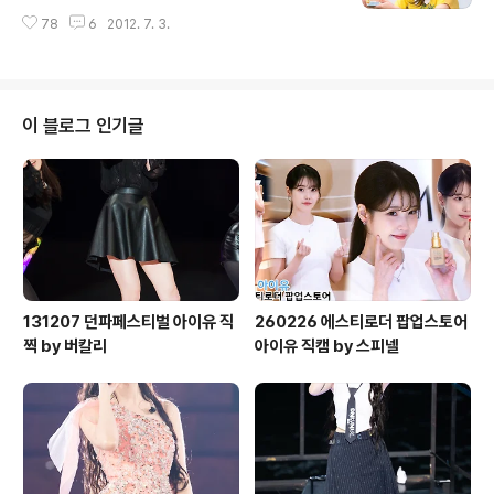
78
6
2012. 7. 3.
이 블로그 인기글
131207 던파페스티벌 아이유 직
260226 에스티로더 팝업스토어
찍 by 버칼리
아이유 직캠 by 스피넬