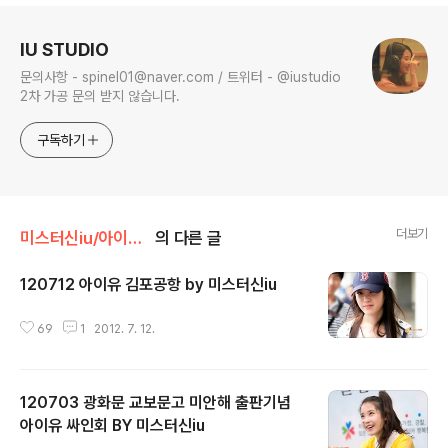
로그 정보
IU STUDIO
문의사항 - spinel01@naver.com / 트위터 - @iustudio
2차 가공 문의 받지 않습니다.
구독하기
더보기
미스터신iu/아이유 직찍
의 다른 글
120712 아이유 김포공항 by 미스터신iu
글 내용
69
1
2012. 7. 12.
120703 광화문 교보문고 미안해 출판기념
아이유 싸인회 BY 미스터신iu
글 내용