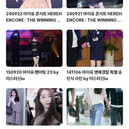
240922 아이유 콘서트 HEREH
240921 아이유 콘서트 HEREH
ENCORE : THE WINNING 직
ENCORE : THE WINNING 직
찍 by 버칼리
찍 by 버칼리
150920 아이유 팬미팅 23 by
141106 아이유 명예경찰 특별 승
미스터신iu
진식 사진 by 미스터신iu