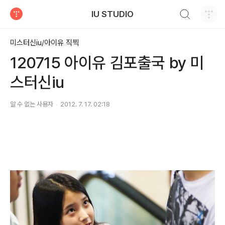
검색하기
IU STUDIO
티스토리
미스터신iu/아이유 직찍
120715 아이유 김포출국 by 미
스터신iu
알 수 없는 사용자
2012. 7. 17. 02:18