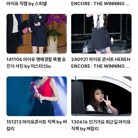
아이유 직캠 by 스피넬
ENCORE : THE WINNING 직
찍 by 버칼리
141106 아이유 명예경찰 특별 승
240921 아이유 콘서트 HEREH
진식 사진 by 미스터신iu
ENCORE : THE WINNING 직
찍 by 버칼리
151213 아이유콘서트 직찍 by 버
130616 인기가요 퇴근길 아이유
칼리
직찍 by 버칼리