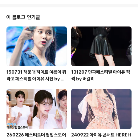
이 블로그 인기글
150731 해운대 하이트 여름이 뭐
131207 던파페스티벌 아이유 직
라고 페스티벌 아이유 사진 by 미
찍 by 버칼리
스터신iu
260226 에스티로더 팝업스토어
240922 아이유 콘서트 HEREH