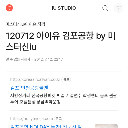
검색하기
IU STUDIO
티스토리
미스터신iu/아이유 직찍
120712 아이유 김포공항 by 미
스터신iu
알 수 없는 사용자
2012. 7. 12. 22:17
http://koreaaircallvan.co.kr
광고
김포 인천공항콜밴
지방장거리 전국공항피켓 픽업 기업연수 학생엠티 골프 관광
투어 호텔샌딩 상담옉약운행
https://nol.yanolja.com
광고
김포공항 NOLDAY 특가! 전노선 발권