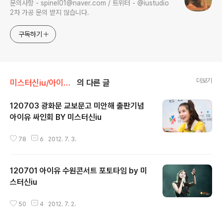
문의사항 - spinel01@naver.com / 트위터 - @iustudio
2차 가공 문의 받지 않습니다.
구독하기
더보기
미스터신iu/아이유 직찍
의 다른 글
120703 광화문 교보문고 미안해 출판기념
아이유 싸인회 BY 미스터신iu
글 내용
78
6
2012. 7. 3.
120701 아이유 수원콘서트 포토타임 by 미
스터신iu
글 내용
50
4
2012. 7. 2.